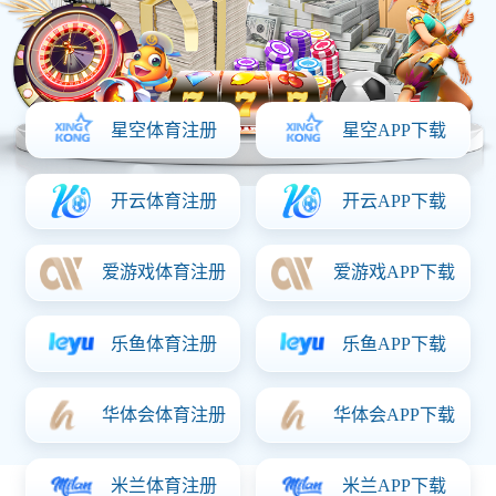
首页
/
体育报道
/ 正文