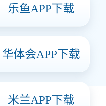
障数据在米兰MiLan下载体系中传输过程的完整性与保
配日志溯源功能，协助事后安全验证与应急响应。
时分析处理，防止可疑操作对平台正常秩序造成干