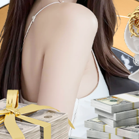
上、安全高效
”的理念，持续优化产品架构与内容体验，致力于