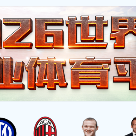
下载App
公司简介
体育
 · 权威体育
户提供包括NBA、英超、欧洲
用户信赖。