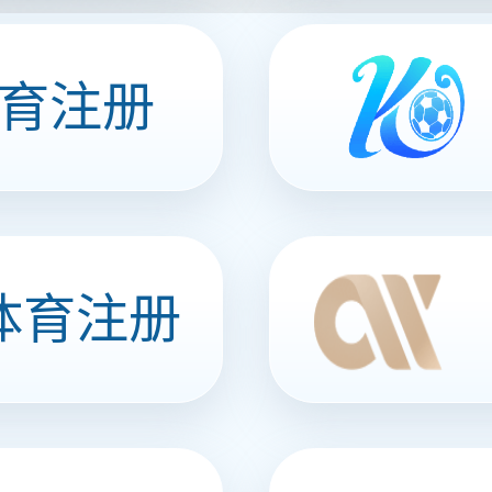
92.6%
98%
赛事个性推荐
用户数据反馈
安全流程层级
访问身份控制
采用IP定位、设备识别
防线。
通信加密协议