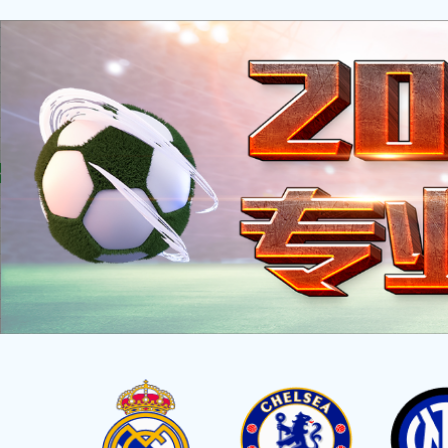
立即注册
米兰MiLan下载
官网
数据平台
米兰MILAN下载 OFFICIAL WEBSITE
自2022年创立以来，
米兰MiLan下载
致力于为用
杯、LPL在内的热门赛事直播与数据服务，广受